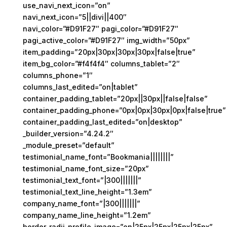
use_navi_next_icon=”on”
navi_next_icon=”5||divi||400″
navi_color=”#D91F27″ pagi_color=”#D91F27″
pagi_active_color=”#D91F27″ img_width=”50px”
item_padding=”20px|30px|30px|30px|false|true”
item_bg_color=”#f4f4f4″ columns_tablet=”2″
columns_phone=”1″
columns_last_edited=”on|tablet”
container_padding_tablet=”20px||30px||false|false”
container_padding_phone=”0px|0px|30px|0px|false|true”
container_padding_last_edited=”on|desktop”
_builder_version=”4.24.2″
_module_preset=”default”
testimonial_name_font=”Bookmania||||||||”
testimonial_name_font_size=”20px”
testimonial_text_font=”|300|||||||”
testimonial_text_line_height=”1.3em”
company_name_font=”|300|||||||”
company_name_line_height=”1.2em”
border_radii_profile_image=”on|25px|25px|25px|25px”