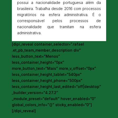
possui a nacionalidade portuguesa além da
brasileira. Trabalha desde 2016 com processos
migratórios na esfera administrativa. É o
corresponsável pelos processos de
nacionalidade que tramitam na esfera
administrativa.
[dipi_reveal container_selector=”.rafael
.et_pb_team_member_description div”
less_button_text=”Menos”
less_container_height=”0px”
more_button_text=”Mais” more_v_offset=”0px”
less_container_height_tablet=”540px”
less_container_height_phone=”500px”
less_container_height_last_edited=”off|desktop”
_builder_version=”4.27.2″
_module_preset=”default” hover_enabled=”0″
global_colors_info=”{}” sticky_enabled=”0″]
[/dipi_reveal]