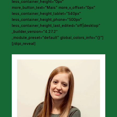
less_container_height=”0px”
more_button_text=”Mais” more_v_offset=”0px”
less_container_height_tablet=”540px”
less_container_height_phone=”500px”
less_container_height_last_edited=”off|desktop”
_builder_version=”4.27.2″
_module_preset=”default” global_colors_info=”{}”]
[/dipi_reveal]