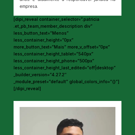
empresa.
[dipi_reveal container_selector=”.patricia
.et_pb_team_member_description div”
less_button_text=”Menos”
less_container_height=”0px”
more_button_text=”Mais” more_v_offset=”0px”
less_container_height_tablet=”540px”
less_container_height_phone=”500px”
less_container_height_last_edited=”off|desktop”
_builder_version=”4.27.2″
_module_preset=”default” global_colors_info=”{}”]
[/dipi_reveal]