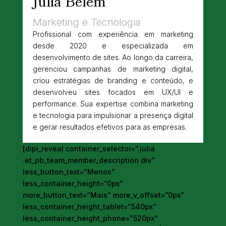
Júlia Belém
Marketing e Tecnologia
Profissional com experiência em marketing
desde 2020 e especializada em
desenvolvimento de sites. Ao longo da carreira,
gerenciou campanhas de marketing digital,
criou estratégias de branding e conteúdo, e
desenvolveu sites focados em UX/UI e
performance. Sua expertise combina marketing
e tecnologia para impulsionar a presença digital
e gerar resultados efetivos para as empresas.
[dipi_reveal container_selector=”.julia
.et_pb_team_member_description div”
less_button_text=”Menos”
less_container_height=”0px”
more_button_text=”Mais” more_v_offset=”0px”
less_container_height_tablet=”540px”
less_container_height_phone=”520px”