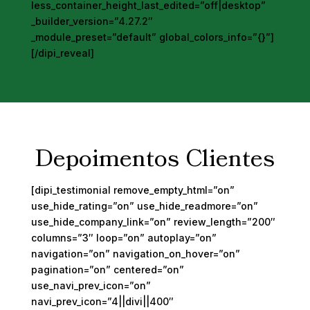
less_container_height_last_edited=”off|desktop”
_builder_version=”4.27.2″
_module_preset=”default” global_colors_info=”{}”]
[/dipi_reveal]
Depoimentos Clientes
[dipi_testimonial remove_empty_html=”on”
use_hide_rating=”on” use_hide_readmore=”on”
use_hide_company_link=”on” review_length=”200″
columns=”3″ loop=”on” autoplay=”on”
navigation=”on” navigation_on_hover=”on”
pagination=”on” centered=”on”
use_navi_prev_icon=”on”
navi_prev_icon=”4||divi||400″